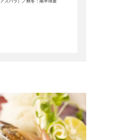
アスパラ）／秋冬：南半球産