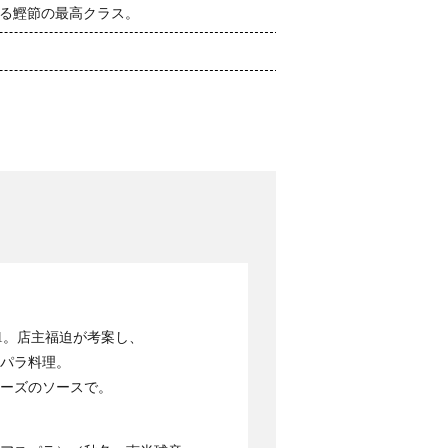
る鰹節の最高クラス。
1。店主福迫が考案し、
スパラ料理。
ーズのソースで。