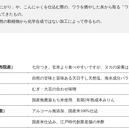
「にがり」や、こんにゃくを仕込む際の、ワラを燃やした灰から取る「ワ
れてきたもの。
天然の動植物から化学合成ではない加工によって作るもの。
布院産）
七分つき。玄米より食べやすいですが、ヌカの栄養は
自然の甘味と旨味ある天日干し天然塩。海水成分バラ
むぎ・大豆の合わせ味噌
国産無農薬もち米使用、長期2年熟成本みりん
産）
アルコール無添加、国産米100%仕込
国産米仕込み。江戸時代創業老舗の米酢