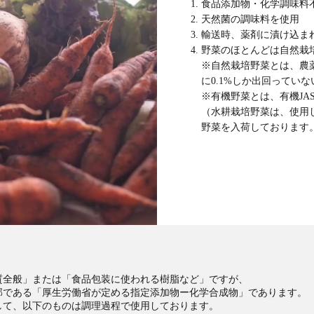
食品添加物・化学調味料
天然菌の調味料を使用
輸送時、薬剤に漬け込ま
野菜のほとんどは自然栽
※自然栽培野菜とは、農
に0.1%しか出回ってい
※有機野菜とは、有機JA
（水耕栽培野菜は、使用
野菜を入荷しております。
質全般」または「食品包装に使われる樹脂など」ですが、
部である「厚生労働省が定める指定添加物ー化学合成物」であります。
して、
以下のものは調理過程で使用しております。