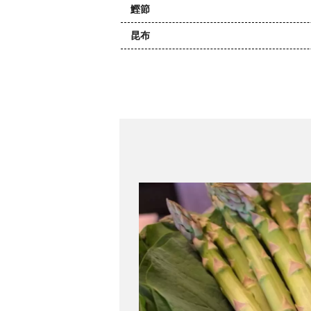
鰹節
昆布