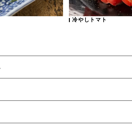
冷やしトマト
。