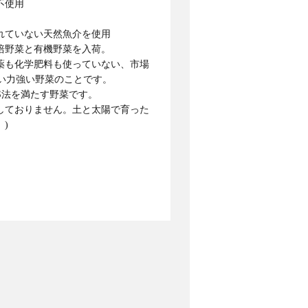
不使用
れていない天然魚介を使用
培野菜と有機野菜を入荷。
薬も化学肥料も使っていない、市場
ない力強い野菜のことです。
S法を満たす野菜です。
しておりません。土と太陽で育った
)