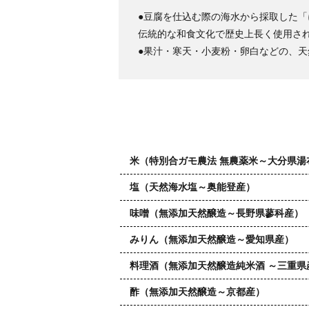
●豆腐を仕込む際の海水から採取した
伝統的な和食文化で歴史上長く使用さ
●果汁・寒天・小麦粉・卵白などの、
米（特別合ガモ農法 無農薬米～大分県湯
塩（天然海水塩～奥能登産）
味噌（無添加天然醸造～長野県蓼科産）
みりん（無添加天然醸造～愛知県産）
料理酒（無添加天然醸造純米酒 ～三重県
酢（無添加天然醸造～京都産）