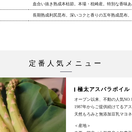
血合い抜き熟成本枯節。本場・枕崎産。特別な香味あ
長期熟成利尻昆布。深いコクと香りの五年熟成昆布。
定番人気メニュー
極太アスパラボイル
オープン以来、不動の人気NO.
1987年からご提供続けてるア
天然もろみと無添加豆乳マヨネ
＜産地＞